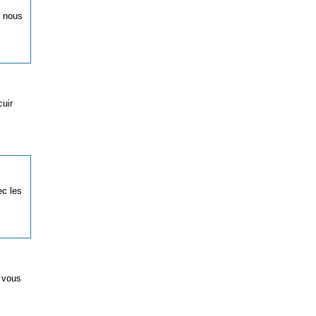
i nous
uir
ec les
t vous