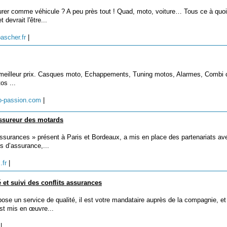
urer comme véhicule ? A peu près tout ! Quad, moto, voiture… Tous ce à quo
 devrait l'être...
ascher.fr
|
meilleur prix. Casques moto, Echappements, Tuning motos, Alarmes, Combi c
os ...
o-passion.com
|
ssureur des motards
ssurances » présent à Paris et Bordeaux, a mis en place des partenariats av
s d’assurance,...
.fr
|
 et suivi des conflits assurances
se un service de qualité, il est votre mandataire auprès de la compagnie, e
est mis en œuvre...
m
|