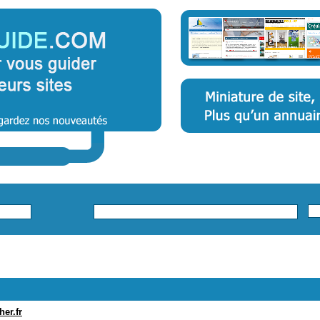
er.fr